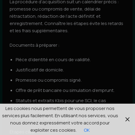
La procédure d’acquisition suit un calendrier précis :
promesse ou compromis de vente, délai de
rétractation, rédaction de l’acte définitif, et
enregistrement. Connaître les étapes évite les retards
et les frais supplémentaires.
Documents à préparer :
Pièce d’identité en cours de validité.
Justificatif de domicile.
Promesse ou compromis signé.
Offre de prêt bancaire ou simulation d’emprunt.
Statuts et extraits Kbis pour une SCI, le cas
échéant.
Les cookies nous permettent de vous proposer nos
services plus facilement. En utilisant nos services, vous
Informations sur les diagnostics immobiliers.
nous donnez expressément votre accord pour
exploiter ces cookies.
OK
Étapes clés :