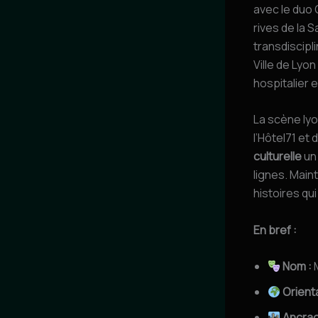
avec le duo 
rives de la 
transdiscipl
Ville de Lyo
hospitalier e
La scène lyo
l’Hôtel71 et 
culturelle
un 
lignes. Main
histoires qui
En bref :
Nom :
Orienta
Ancrag