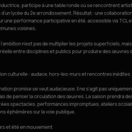
conductrice, participe à une table ronde où se rencontrent artis
d’un lycée du 2e arrondissement. Résultat : une collaboration
r une performance participative en été, accessible via TCL 
mmunes voisines.
 : l’ambition n’est pas de multiplier les projets superficiels, mai
 réelle entre disciplines et publics pour produire des œuvres q
n culturelle : audace, hors-les-murs et rencontres inédites
tion promise se veut audacieuse. Il ne s’agit pas uniquement
is de penser la circulation des œuvres. La saison prendra d
irées spectacles, performances impromptues, ateliers scolai
ns éphémères sur la voie publique.
rs et été en mouvement