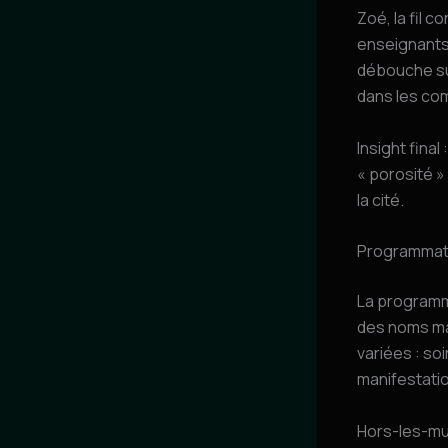
Zoé, la fil 
enseignants 
débouche su
dans les co
Insight final
« porosité »
la cité.
Programmatio
La programma
des noms ma
variées : so
manifestatio
Hors-les-mu