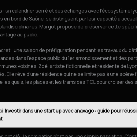
 : un calendrier serré et des échanges avec l’écosystème ly
s en bord de Saône, se distinguent par leur capacité à accueil
luridisciplinaires. Margot propose de préserver cette spécifi
vantage au public.
ret : une saison de préfiguration pendant les travaux du bât
ances dans l’espace public du 1er arrondissement et des par
munes voisines. Zoé, artiste fictionnelle et résidente de Lyon
ès. Elle rêve d’une résidence qui ne se limite pas à une scène
se les quais, les places et les trams des TCL pour croiser des
si
Investir dans une start up avec anaxago : guide pour réussi
t
sight clé : la nomination n’est pas une simple passation. C’est 