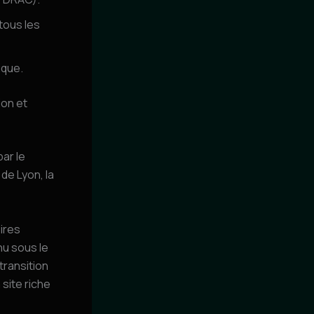
tous les
ique.
ion et
ar le
de Lyon, la
oires
nu sous le
transition
 site riche