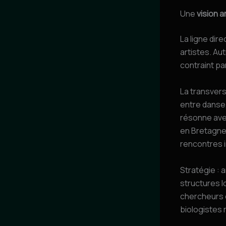
Une
vision a
La ligne dire
artistes. Au
contraint pa
La transvers
entre danse,
résonne avec
en Bretagne,
rencontres 
Stratégie :
structures 
chercheurs 
biologistes 