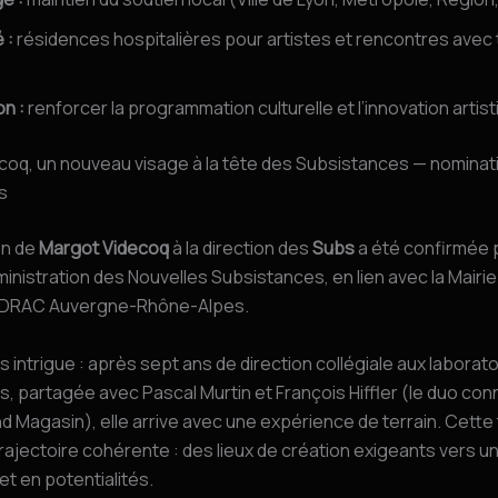
 :
résidences hospitalières pour artistes et rencontres avec 
on :
renforcer la programmation culturelle et l’innovation artist
coq, un nouveau visage à la tête des Subsistances — nominat
s
on de
Margot Videcoq
à la direction des
Subs
a été confirmée p
ministration des Nouvelles Subsistances, en lien avec la Mairie 
a DRAC Auvergne-Rhône-Alpes.
 intrigue : après sept ans de direction collégiale aux laborat
ers, partagée avec Pascal Murtin et François Hiffler (le duo con
 Magasin), elle arrive avec une expérience de terrain. Cette 
 trajectoire cohérente : des lieux de création exigeants vers un
et en potentialités.