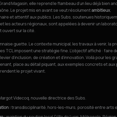
Grand Magasin, elle reprend le flambeau d’un lieu déjà bien anc
Saône. Le projet mis en avant se veut résolument
ambitieux
,
inaire et attentif aux publics. Les Subs, soutenues historiquem
n et les acteurs régionaux, sont appelées à devenir un laboratoi
t ouvert sur la cité.
nnaise guette. Le contexte municipal, les travaux à venir, la p
des TCL imposent une stratégie fine. L’objectif affiché : faire d
levier d’inclusion, de création et d’innovation. Voilà pour les 
tenant, place au détail piquant, aux exemples concrets et aux 
 rendent le projet vivant.
Margot Videcoq, nouvelle directrice des Subs.
tion :
transdisciplinarité, hors-les-murs, porosité entre arts 
e :
maintien du soutien local (Ville de Lyon, Métropole, Région