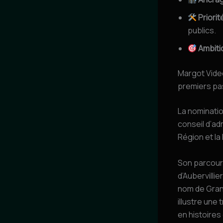
Priorité
publics.
Ambiti
Margot Vide
premiers pa
La nominati
conseil d’ad
Région et l
Son parcours
d’Aubervilli
nom de Grand
illustre une
en histoires 