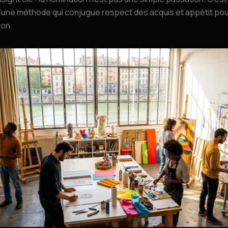
’une méthode qui conjugue respect des acquis et appétit pou
ion.