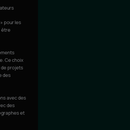
éateurs
 » pour les
 être
sements
e. Ce choix
 de projets
e des
ons avec des
vec des
égraphes et