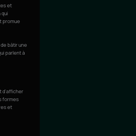
tes et
 qui
et promue
s de bâtir une
ui parlent à
 d’afficher
es formes
res et