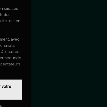
onnais. Les
lir des
cité tout en
iment, avec
tenariats
 4e, suit ce
 fermée, mais
 spectateurs
r votre
le