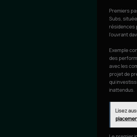
Premiers pas
Subs, située
résidences p
l’ouvrant da
Exemple conc
des perform
avec les com
projet de pr
qui investis
inattendus.
Lisez aus
placemen
Le premier in