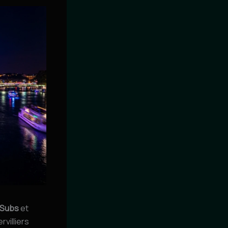
Subs
et
rvilliers