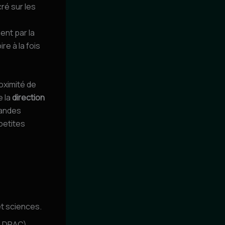
ré sur les
ent par la
re à la fois
roximité de
e la
direction
grandes
petites
et sciences.
, DRAC).