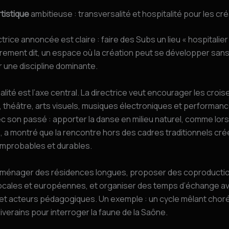
rtistique
ambitieuse : transversalité et hospitalité pour les cr
ctrice annoncée est claire : faire des Subs un lieu « hospitalier
trement dit, un espace où la création peut se développer sans
r une discipline dominante.
alité est l’axe central. La directrice veut encourager les croi
 théâtre, arts visuels, musiques électroniques et performanc
 son passé : apporter la danse en milieu naturel, comme lors
 a montré que la rencontre hors des cadres traditionnels cré
improbables et durables.
 aménager des résidences longues, proposer des coproducti
locales et européennes, et organiser des temps d’échange a
et acteurs pédagogiques. Un exemple : un cycle mêlant chor
riverains pour interroger la faune de la Saône.