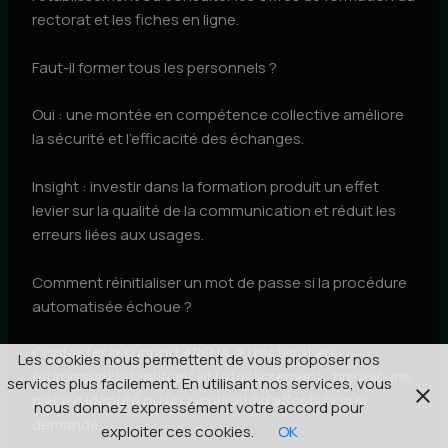
rectorat et les fiches en ligne.
Faut-il former tous les personnels ?
Oui : une montée en compétence collective améliore
la sécurité et l’efficacité des échanges.
Insight : investir dans la formation produit un effet
levier sur la qualité de la communication et réduit les
erreurs liées aux usages.
Comment réinitialiser un mot de passe si la procédure
automatisée échoue ?
Contacter le support ARENA du rectorat en
Les cookies nous permettent de vous proposer nos
fournissant l’identifiant et l’établissement ; prévoir une
services plus facilement. En utilisant nos services, vous
pièce d’identité ou un justificatif d’affectation si
nous donnez expressément votre accord pour
demandé.
exploiter ces cookies.
OK